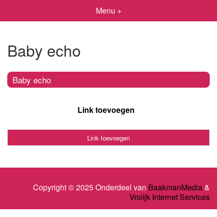
Menu +
Baby echo
Baby echo
Link toevoegen
Link toevoegen
Copyright © 2025 Onderdeel van
BaakmanMedia
&
Vrolijk Internet Services